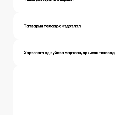
Татварын талаарх мэдээлэл
Хэрэглэгч эд зүйлээ мартсан, орхисон тохиол