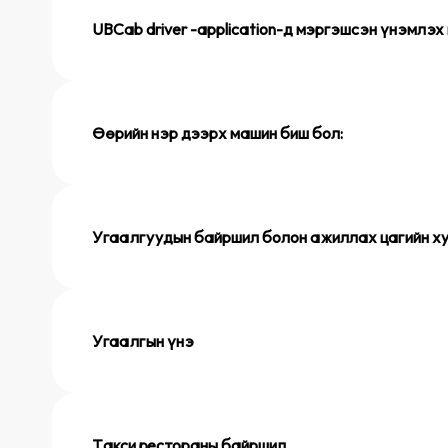
UBCab driver -application-д мэргэшсэн үнэмлэх
Өөрийн нэр дээрх машин биш бол:
Угаалгуудын байршил болон ажиллах цагийн х
Угаалгын үнэ
Такси рестораны байршил