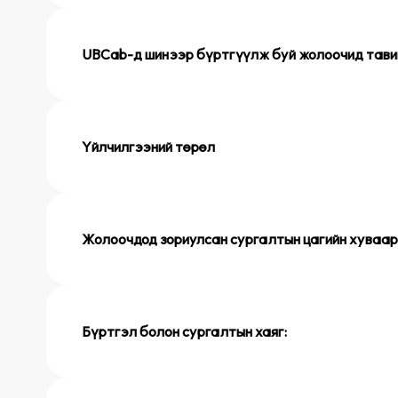
UBCab-д шинээр бүртгүүлж буй жолоочид тав
Үйлчилгээний төрөл
Жолоочдод зориулсан сургалтын цагийн хуваар
Бүртгэл болон сургалтын хаяг: