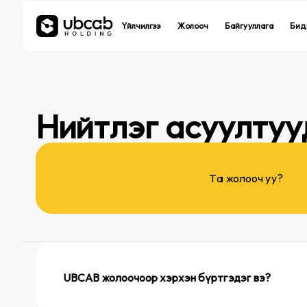
UBCab
UBCab
UBEats
UBEats
Үйлчилгээ
Үйлчилгээ
Жолооч
Жолооч
Байгууллага
Байгууллага
Бид
Бид
Такси үйлчилгээ
Такси үйлчилгээ
Хоол хүргэлтийн
Хоол хүргэлтийн
Нийтлэг асуултуу
Та жолооч уу?
UBCAB жолоочоор хэрхэн бүртгэдэг вэ?