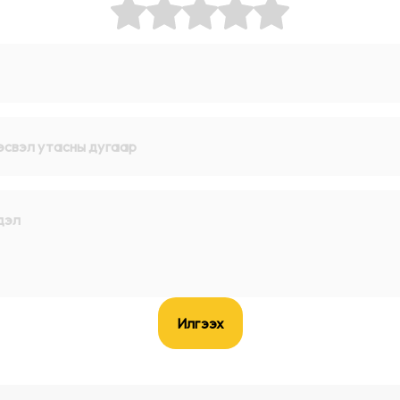
Илгээх