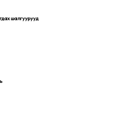
игдах шалгуурууд
ь