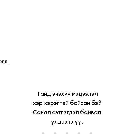
долд
Танд энэхүү мэдээлэл
хэр хэрэгтэй байсан бэ?
Санал сэтгэгдэл байвал
үлдээнэ үү.