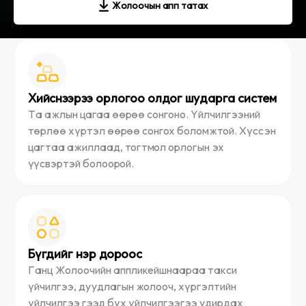
Жолоочын апп татах
Хийснээрээ орлогоо олдог шударга систем
Та ажлын цагаа өөрөө сонгоно. Үйлчилгээний
төрлөө хүртэл өөрөө сонгох боломжтой. Хүссэн
цагтаа ажиллаад, тогтмол орлогын эх
үүсвэртэй болоорой.
Бүгдийг нэр дороос
Ганц Жолоочийн аппликейшнаараа такcи
үйчилгээ, дуудлагын жолооч, хүргэлтийн
үйлчилгээ гээд бүх үйлчилгээгээ удирдах