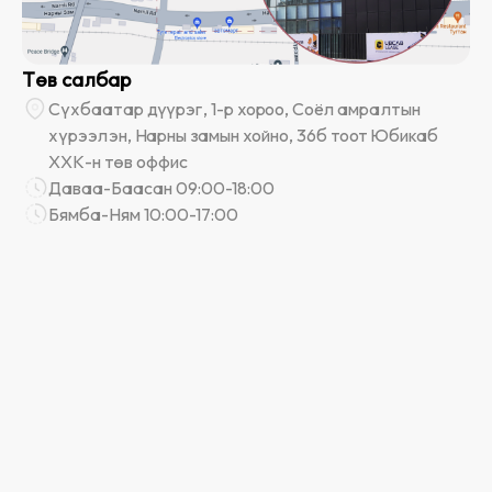
Төв салбар
Сүхбаатар дүүрэг, 1-р хороо, Соёл амралтын
хүрээлэн, Нарны замын хойно, 36б тоот Юбикаб
ХХК-н төв оффис
Даваа-Баасан 09:00-18:00
Бямба-Ням 10:00-17:00