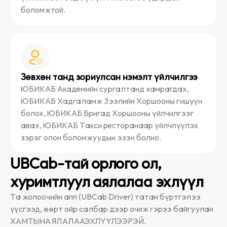
боломжтой.
Зөвхөн танд зориулсан нэмэлт үйлчилгээ
ЮБИКАБ Академийн сургалтанд хамрагдах,
ЮБИКАБ Хадгаламж Зээлийн Хоршооны гишүүн
болох, ЮБИКАБ Бригад Хоршооны үйлчилгээг
авах, ЮБИКАБ Такси ресторанаар үйлчлүүлэх
зэрэг олон боломжуудын эзэн болно.
UBCab-тай орлого ол,
хуримтлуул аялалаа эхлүүл
Та жолоочийн апп (UBCab Driver) татан бүртгэлээ
үүсгээд, өөрт ойр салбар дээр очиж гэрээ байгуулан
ХАМТЫН АЯЛАЛАА ЭХЛҮҮЛЭЭРЭЙ.