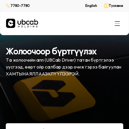
Хүргэлтийн үйлчилгээ
Хүргэлтийн үйлчилгээ
7780-7780
7780-7780
English
English
Тусламж
Тусламж
CabPay
CabPay
Онлайн төлбөр
Онлайн төлбөр
Rent
Rent
(Web only)
(Web only)
Унаа түрээс
Унаа түрээс
Жолоочоор бүртгүүлэх
Та жолоочийн апп (UBCab Driver) татан бүртгэлээ
үүсгээд, өөрт ойр салбар дээр очиж гэрээ байгуулан
ХАМТЫН АЯЛЛАА ЭХЛҮҮЛЭЭРЭЙ.