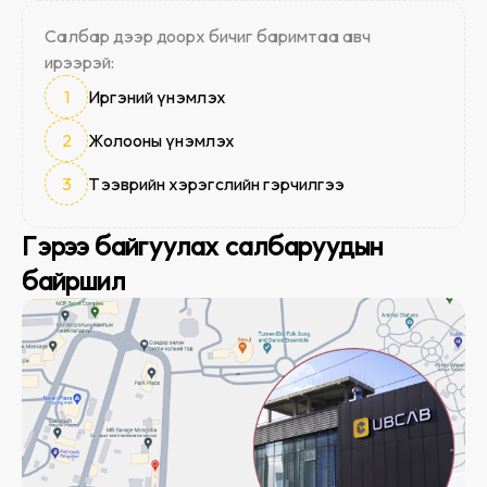
Салбар дээр доорх бичиг баримтаа авч
ирээрэй:
1
Иргэний үнэмлэх
2
Жолооны үнэмлэх
3
Тээврийн хэрэгслийн гэрчилгээ
Гэрээ байгуулах салбаруудын
байршил