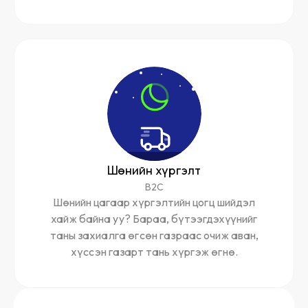
Шөнийн хүргэлт
B2C
Шөнийн цагаар хүргэлтийн цогц шийдэл
хайж байна уу? Бараа, бүтээгдэхүүнийг
таны захиалга өгсөн газраас очиж аван,
хүссэн газарт тань хүргэж өгнө.