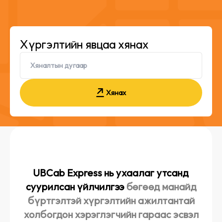
Хүргэлтийн явцаа хянах
Хянах
UBCab Express нь ухаалаг утсанд
суурилсан үйлчилгээ
бөгөөд манайд
бүртгэлтэй хүргэлтийн ажилтантай
холбогдон хэрэглэгчийн гараас эсвэл