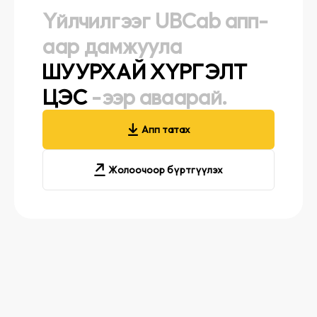
Үйлчилгээг UBCab апп-
аар дамжуула
ШУУРХАЙ ХҮРГЭЛТ
ЦЭС
-ээр аваарай.
Апп татах
Жолоочоор бүртгүүлэх