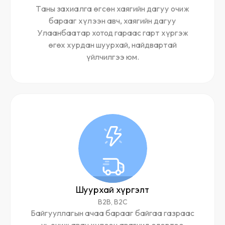
Таны захиалга өгсөн хаягийн дагуу очиж
барааг хүлээн авч, хаягийн дагуу
Улаанбаатар хотод гараас гарт хүргэж
өгөх хурдан шуурхай, найдвартай
үйлчилгээ юм.
Шуурхай хүргэлт
B2B, B2C
Байгууллагын ачаа барааг байгаа газраас