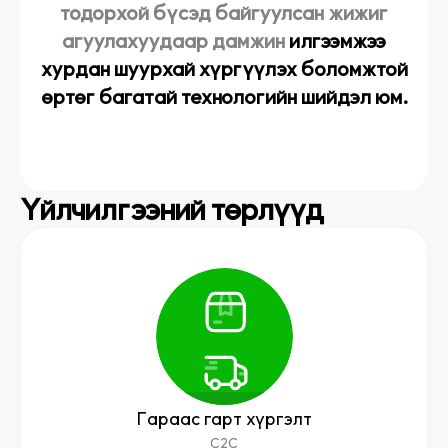
тодорхой бүсэд байгуулсан жижиг
агуулахуудаар дамжин
илгээмжээ
хурдан шуурхай хүргүүлэх боломжтой
өртөг багатай технологийн шийдэл юм.
Үйлчилгээний төрлүүд
Гараас гарт хүргэлт
C2C