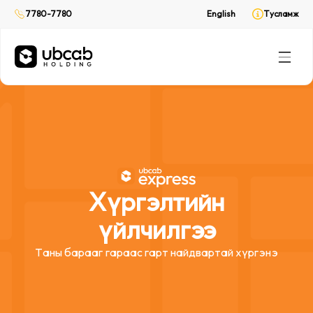
Хүргэлтийн үйлчилгээ
7780-7780
English
Тусламж
CabPay
Онлайн төлбөр
Rent
(Web only)
Унаа түрээс
Хүргэлтийн
үйлчилгээ
Таны барааг гараас гарт найдвартай хүргэнэ