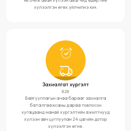
нь очиж аван хүлээн авагчид өдөртөө
хүлээлгэн өгөх үйлчилнэ юм.
Захиалгат хүргэлт
B2B
Байгууллагын ачаа барааг захиалга
баталгаажсаны дараа товлосон
хугацаанд манай хүргэлтийн ажилтнууд
хүлээн авч цуглуулан 24 цагийн дотор
хүлээлгэн өгнө.