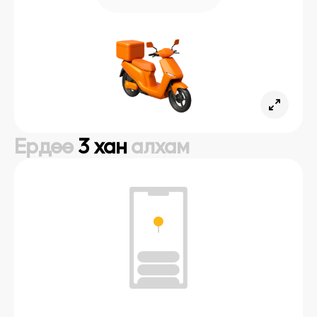
Ердөө
3 хан
алхам