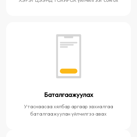
ХЭРЭГЦЭЭНД ТОХИРОХ үйлчилгээг сонгох
Баталгаажуулах
Утаснаасаа хялбар аргаар захиалгаа
баталгаажуулан үйлчилгээ авах