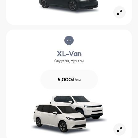
XL-Van
Олуулаа, тухтай
5,000₮
/
км