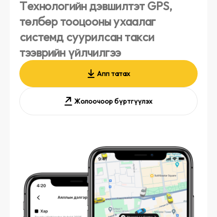
Технологийн дэвшилтэт GPS,
төлбөр тооцооны ухаалаг
системд суурилсан такси
тээврийн үйлчилгээ
Апп татах
Жолоочоор бүртгүүлэх