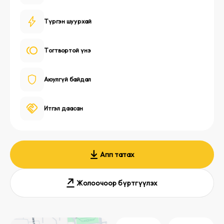
Түргэн шуурхай
Тогтвортой үнэ
Аюулгүй байдал
Итгэл даасан
Апп татах
Жолоочоор бүртгүүлэх