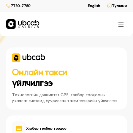
Хүргэлтийн үйлчилгээ
Хүргэлтийн үйлчилгээ
7780-7780
7780-7780
English
English
Тусламж
Тусламж
CabPay
CabPay
Онлайн төлбөр
Онлайн төлбөр
Rent
Rent
(Web only)
(Web only)
Унаа түрээс
Унаа түрээс
Онлайн такси
үйлчилгээ
Технологийн дэвшилтэт GPS, төлбөр тооцооны
ухаалаг системд суурилсан такси тээврийн үйлчилгээ
Хялбар төлбөр тооцоо