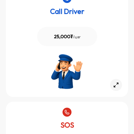
Call Driver
25,000₮
/
цаг
SOS