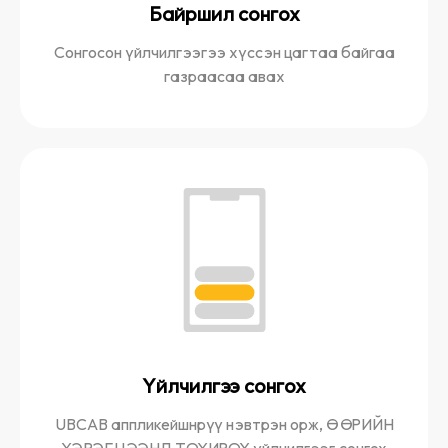
Байршил сонгох
Сонгосон үйлчилгээгээ хүссэн цагтаа байгаа
газраасаа авах
Үйлчилгээ сонгох
UBCAB аппликейшнрүү нэвтрэн орж, ӨӨРИЙН