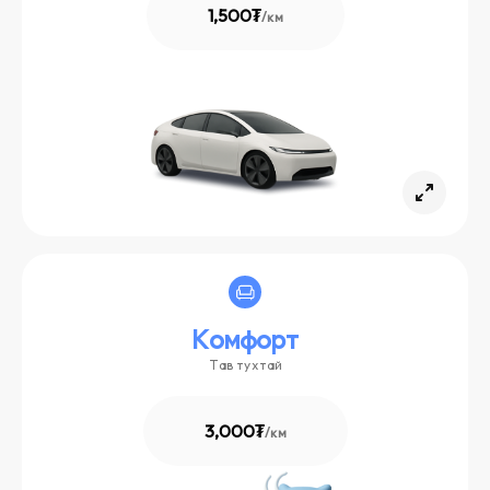
1,500₮
/
км
Комфорт
Тав тухтай
3,000₮
/
км