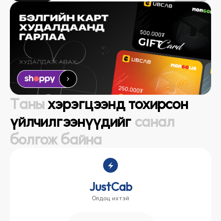
Таны
хэрэгцээнд тохирсон
үйлчилгээнүүдийг
санал
болгож байна
JustCab
Олдоц ихтэй