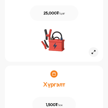
25,000₮
/
цаг
Хүргэлт
1,500₮
/
км