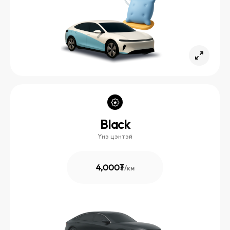
Black
Үнэ цэнтэй
4,000₮
/
км