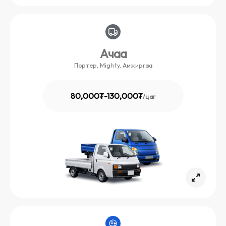
Ачаа
Портер, Mighty, Амжиргаа
80,000₮-130,000₮
/
цаг