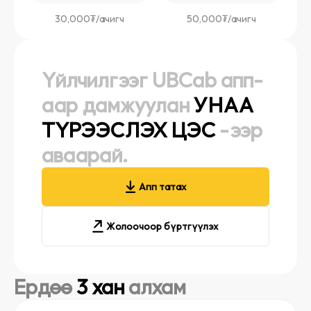
30,000₮/
ачигч
50,000₮/
ачигч
Үйлчилгээг UBCab апп-
аар дамжуулан
УНАА
ТҮРЭЭСЛЭХ ЦЭС
-ээр
аваарай.
Апп татах
Жолоочоор бүртгүүлэх
Ердөө
3 хан
алхам