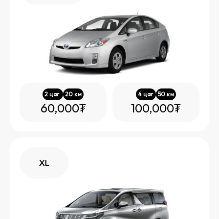
2
цаг
20
км
4
цаг
50
км
60,000₮
100,000₮
XL