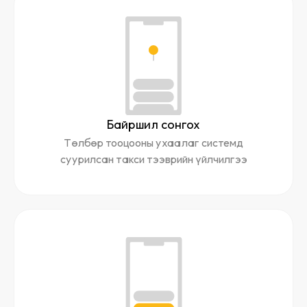
Байршил сонгох
Төлбөр тооцооны ухаалаг системд
суурилсан такси тээврийн үйлчилгээ