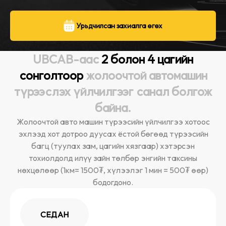
Урьдчилсан захиалга өгөх
UBCAB-аас
2 болон 4 цагийн
сонголтоор
жолоочтой автомашин
түрээслэх үйлчилгээг санал болгож
байна.
Жолоочтой авто машин түрээсийн үйлчилгээ хотоос
эхлээд хот дотроо дуусах ёстой бөгөөд түрээсийн
багц (туулах зам, цагийн хязгаар) хэтэрсэн
тохиолдолд илүү зайн төлбөр энгийн таксины
нөхцөлөөр (1км= 1500₮, хүлээлэг 1 мин = 500₮ өөр)
бодогдоно.
СЕДАН