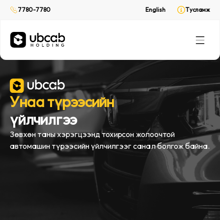
Хүргэлтийн үйлчилгээ
7780-7780
English
Тусламж
CabPay
Онлайн төлбөр
Rent
(Web only)
Унаа түрээс
Унаа түрээсийн
үйлчилгээ
Зөвхөн таны хэрэгцээнд тохирсон жолоочтой
автомашин түрээсийн үйлчилгээг санал болгож байна.