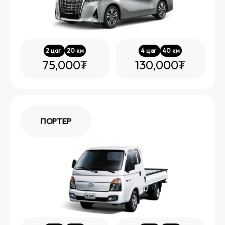
2
цаг
20
км
4
цаг
40
км
75,000₮
130,000₮
ПОРТЕР