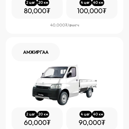
2
цаг
20
км
4
цаг
40
км
80,000₮
100,000₮
40,000₮/
ачигч
АМЖИРГАА
2
цаг
20
км
4
цаг
40
км
60,000₮
90,000₮